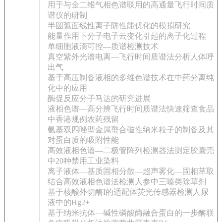
用于与全二维气相色谱联用的高通量飞行时间质
谱仪的研制
半圆弧面线性离子阱性能优化的模拟研究
能量作用下分子电子云变化引起的离子化过程
单细胞液滴可控—质谱检测技术
真空紫外光谱电离—飞行时间质谱法分析人体呼
出气
基于高压制备液相的多维色谱技术在中药分离纯
化中的应用
酶促反应分子马达的研究进展
液相色谱—高分辨飞行时间质谱法快速筛查食品
中香港规例农药残留
氨基双四唑型金属螯合磁性纳米粒子的制备及其
对蛋白质的吸附性能
高效液相色谱—二极管阵列检测器法测定胶囊壳
中20种禁用工业染料
离子液体—基质固相分散—超声雾化—固相萃取
结合高效液相色谱法检测人参中三嗪类除草剂
基于核酸外切酶I的适配体荧光传感器检测人尿
液中的Hg2+
基于纳米抗体—碱性磷酸酶融合蛋白的一步酶联