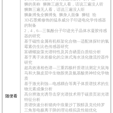
狮的美称
狮舞三趟无人看，话说三遍没人听
狮舞三遍无人看，话说三遍没人听
狮象搏兔全狮搏兔
狮身人面像
狮钮
狯
3D石墨烯修饰的猛杀威分子印迹电化学传感器
的制备
2，4，6—三氯酚分子印迹光子晶体水凝胶传感
器的研究
基于磁性金属有机框架化合物—适配体探针的氯
霉素仿生比色传感器研究
富硒螺旋藻光谱特性及其含硒蛋白质组分析
基于离子浓差极化的立体式海水淡化微流控器件
研究
超高效液相色谱—三重四极杆质谱法测定大鼠海
马和大脑皮层中生物胺类及氨基酸类神经化学物
质
基于激光剥蚀—电感耦合等离子体质谱技术的生
物元素成像分析
高分辨激光诱导击穿光谱技术用于碳质页岩光谱
随便看
特征分析
质谱快速分析猪肉中痕量沙丁胺醇及克伦特罗
三角形电极离子阱的理论模拟及性能优化