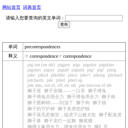
网站首页
词典首页
请输入您要查询的英文单词：
单词
precorrespondences
释义
☞ correspondence☞ correspondence
pig out (on sth)
pigpen
pigs
pigskin
pigskins
pigsties
pigsty
pigtail
pigtails
pig²
pig¹
piing
pike
piked
pikelike
pikes
pike's
piking
pilchard
pilchards
pile
piled
piled up
pile into, out of, off, etc sth
pile into/out of sth
狮子座
狮子张嘴——一口吞
狮子搏兔
狮子搏兔亦用全力
狮子搏兔用全力
狮子林
狮子爬树梢——到顶了
狮子狗
狮子猫
狮子的守护神
狮子老虎也护犊
狮子落毛惹猴笑，猛虎下山被犬欺
狮子配老虎
狮子鼻
狮子龙灯一起舞
狮尾缀
狮搏大象用全力，搏兔也用全力
狮犭至