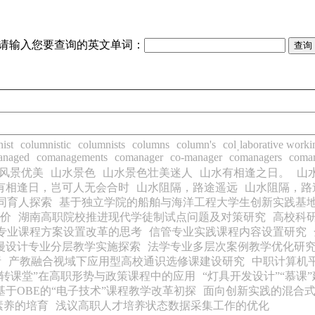
请输入您要查询的英文单词：
ist
columnistic
columnists
columns
column's
colˌlaborative worki
anaged
comanagements
comanager
co-manager
comanagers
coma
风景优美
山水景色
山水景色壮美迷人
山水有相逢之日。
山
有相逢日，岂可人无会合时
山水阻隔，路途遥远
山水阻隔，路
同育人探索
基于独立学院的船舶与海洋工程大学生创新实践基
价
湖南高职院校推进现代学徒制试点问题及对策研究
高校科
专业课程方案设置改革的思考
信管专业实践课程内容设置研究
漫设计专业分层教学实施探索
法学专业多层次案例教学优化研
析
产教融合视域下应用型高校通识选修课建设研究
中职计算机
翻转课堂”在高职形势与政策课程中的应用
“灯具开发设计”“慕课
基于OBE的“电子技术”课程教学改革初探
面向创新实践的混合
素养的培育
浅议高职人才培养状态数据采集工作的优化