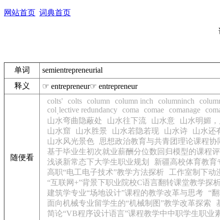
网站首页
词典首页
单词
semientrepreneurial
释义
☞ entrepreneur☞ entrepreneur
colts'
colts
column
column inch
columninch
column
colˌlective redundancy
coma
comae
comanage
com
山水弯曲隐蔽处
山水往下流
山水意
山水明媚，
山水窟
山水胜景
山水若隐若现
山水诗
山水还
山水风光景色
思想政治教育与共青团理论课程协
基于毕业生初次就业薪酬分位数回归模型的课程评
随便看
浅谈新常态下大学生职业规划
新疆高校体育教育
高职“电工电子技术”教学方法探析
工作室制下动
“互联网+”背景下职业院校C语言翻转课堂教学探
建筑学专业“场地设计”课程的教学改革与思考
“
面向机械专业留学生的“机械制图”教学改革探索
简论“VB程序设计语言”课程教学中中职学生职业