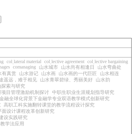
ng
colˌlateral material
colˌlective agreement
colˌlective bargaining
nages
comanaging
山水城市
山水尚有相逢日
山水弯曲处
水有真赏
山水游记
山水画
山水画的一代巨匠
山水相连
途遥远，难于相见
山水青翠碧绿、秀丽美好
山水韵
地探索与研究
研项目管理激励机制探讨
中职生职业生涯规划指导研究
金融全球化背景下金融学专业双语教学模式创新研究
究
高职工科实施翻转课堂的教学流程设计探究
平面设计课程改革创新研究
”建设实践研究
式教学法应用