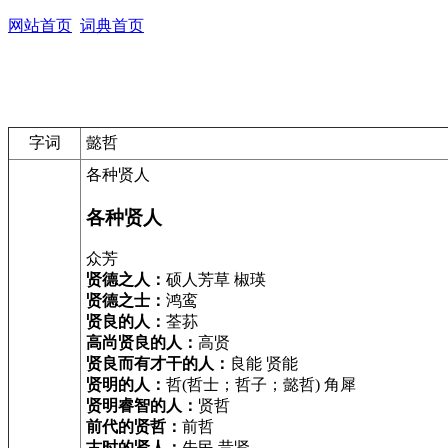
网站首页
词典首页
字词
懿哲
各种贤人
各种贤人
众芳
贤德之人：
硕人芳草 椒瑛
贤德之士：
鸿鸾
贤良的人：
荃荪
高尚贤良的人：
高贤
贤良而有才干的人：
良能 贤能
贤明的人：
哲(哲士；哲子；懿哲) 角犀
贤明睿智的人：
贤哲
前代的贤哲：
前哲
古时的贤人：
先民 昔贤