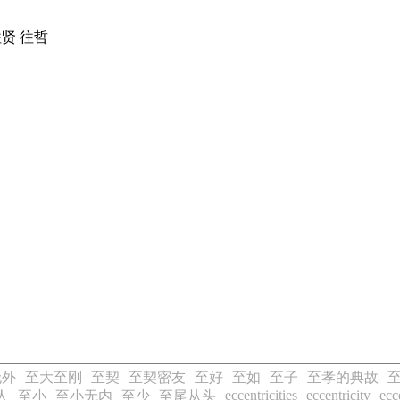
往贤 往哲
无外
至大至刚
至契
至契密友
至好
至如
至子
至孝的典故
eccentricities
eccentricity
ecc
人
至小
至小无内
至少
至尾从头