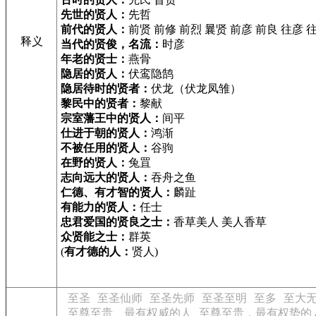
先世的贤人：
先哲
前代的贤人：
前贤 前修 前烈 曩贤 前彦 前良 往彦 
释义
当代的贤俊，名流：
时彦
年老的贤士：
燕骨
隐居的贤人：
伏鸾隐鹄
隐居待时的贤者：
伏龙（伏龙凤雏）
黎民中的贤者：
黎献
宗室藩王中的贤人：
间平
仕进于朝的贤人：
鸿渐
不被任用的贤人：
谷驹
在野的贤人：
兔罝
志向远大的贤人：
吞舟之鱼
仁德、有才智的贤人：
麟趾
有能力的贤人：
任士
忠君爱国的贤良之士：
香草美人 美人香草
众贤能之士：
群英
(
有才德的人：
贤人)
至圣
至圣仙师
至圣先师
至圣至明
至多
至大
至尊至贵、最有权威的人
至尊至贵，最有权势的