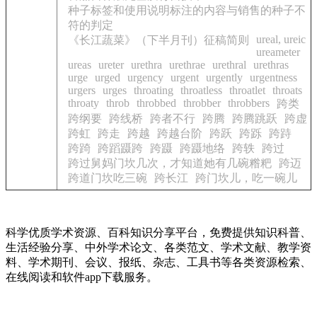
种子标签和使用说明标注的内容与销售的种子不
符的判定
ureal, ureic
《长江蔬菜》（下半月刊）征稿简则
ureameter
ureas
ureter
urethra
urethrae
urethral
urethras
urge
urged
urgency
urgent
urgently
urgentness
urgers
urges
throating
throatless
throatlet
throats
throaty
throb
throbbed
throbber
throbbers
跨类
跨纲要
跨线桥
跨者不行
跨腾
跨腾跳跃
跨虚
跨虹
跨走
跨越
跨越台阶
跨跃
跨跞
跨跱
跨踦
跨蹈蹑跨
跨蹑
跨蹑地络
跨轶
跨过
跨过舅妈门坎几次，才知道她有几碗糌粑
跨迈
跨道门坎吃三碗
跨长江
跨门坎儿，吃一碗儿
科学优质学术资源、百科知识分享平台，免费提供知识科普、
生活经验分享、中外学术论文、各类范文、学术文献、教学资
料、学术期刊、会议、报纸、杂志、工具书等各类资源检索、
在线阅读和软件app下载服务。