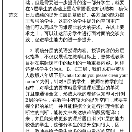
础，但是需要进一步提升的这一部分学生，就要
在A层学生的基础上重点掌握语法知识结构，确保
范文
日后成绩的提升;C层是基础好、各方面的能力都
非常强的学生。这部分的学生提升的空间更广，
他们可以完成学习难度比较大的要求。在以上要
求之上，可以让这部分学生进行面对面的交谈实
践，促进学生能力的进一步提升。
2. 明确分层的英语授课内容。授课内容的分层
化指导，不仅仅展现在教学目标上，更体现教学
目标在实际课堂中的应用的一项重要内容。同样
还是将学生分为A、B、C三层，我们以初中英语
人教版八年级下册Unit3 Could you please clean your
room？为例，针对A层的学生，教师在教学的过
程中，对学生的要求就是掌握课后重点的单词，
并且能通读全文，形成大概的理解认知即可;针对
B层的学生，在教学中有较大的提升空间，就要掌
握全部的单词，并且能根据全文进行推理性和诊
断性的判断，能将文中表达较难的段落翻译出
来，并且能完成更多的课后题目;针对C层的能力
较强的学生，这部分学生的提升空间很大，因
此，教师要给予学生更多的自由发挥的空间。比