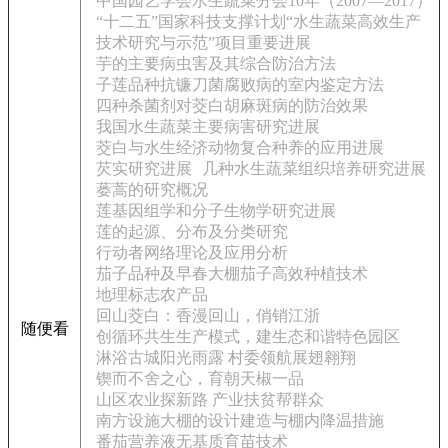
中国园艺学会水生蔬菜分会10年（2007—2017）
“十二五”国家科技支撑计划“水生蔬菜高效生产
技术研究与示范”项目重要进展
芋的主要病虫害及其综合防治方法
子莲品种抗镰刀菌腐败病的室内鉴定方法
四种杀菌剂对茭白胡麻斑病的防治效果
我国水生蔬菜主要病害研究进展
茭白与水生经济动物复合种养的应用进展
芡实研究进展
几种水生蔬菜组织培养研究进展
蒌蒿的研究概况
莲基因组学和分子生物学研究进展
莲的起源、分布及分类研究
行动者网络理论及应用分析
茄子品种及早春大棚茄子高效种植技术
地理标志农产品
回山茭白：香漫回山，俏销江浙
随便看
创循环共生生产模式，建生态和谐特色园区
淋浴古城阳光雨露 村委领航展翅翱翔
锲而不舍之心，育朝天椒一品
山区农业探新路 产业扶贫帮群众
南方设施大棚的设计建造与棚内降温措施
番茄营养液无基质育苗技术