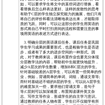
如，可以要求学生将文中的某些词进行替换，看
看替换后怎么样表达更好。这样的发散性的思考
有助于C层的学生独立探究能力的施展，他们只有
将自己的评价和看法清晰地表达出来，才能取得
质的飞跃。同时，可以让这部分的学生用英语的
形式将自己平时打扫房间的流程和需要注意的事
项用英语的表述方式进行表达。
3. 明确分层的英语课后任务。课后任务是巩固
学生学习成果的重要形式，也是检验学生是否进
步，或者有了多大的进步空间的一种形式。因
此，对于教师来说，课后布置作业也要充分体现
分层教学法的内容，帮助初中生能更快地提升，
减少A层次的学生数量，增加B和C层次的学生。
针对基础较差的A层学生，可以布置一些简单的作
业，例如，背诵简单的单词、词组，通读文章等;
而针对基础还不错的B层的学生，可以比A层学生
的难度加大一些，要求他们背诵文章，造句子
等;C层则可以加深难度，布置阅读课外英文杂
志、写作文等作业，形成学生的自主学习意识。
通过教师的任务人物布置，学生们不仅能学有所