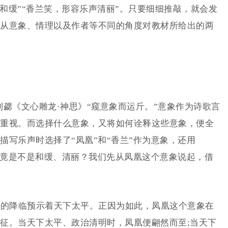
声和缓”“香兰笑，形容乐声清丽”。只要细细推敲，就会发
从意象、情理以及作者等不同的角度对教材所给出的两
勰《文心雕龙·神思》“窥意象而运斤。”意象作为诗歌言
重视。而选择什么意象，又将如何诠释这些意象，便全
描写乐声时选择了“凤凰”和“香兰”作为意象，还用
声究竟是不是和缓、清丽？我们先从凤凰这个意象说起，借
的降临预示着天下太平。正因为如此，凤凰这个意象在
征。当天下太平、政治清明时，凤凰便翩然而至;当天下