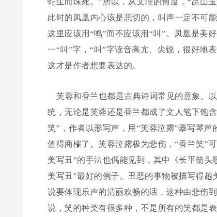
蛇生而珠死。”所以，从文理的角度，“昆山玉
此时的凤凰内心该是悲切的，叫声一定不可能
这里应该用“鸣”而不应该用“叫”。凤凰是美
一“叫”字，“叫”字读音高亢、尖锐，很好
这才是作者想要表达的。
芙蓉和香兰也都是古典诗词常见的意象。以
统，无论是芙蓉还是香兰都成了文人笔下饱含
笑”，作者以形写声，用“芙蓉泣露”摹写琴声
值得商榷了。芙蓉泣露极为悲伤，“香兰笑”
美写丑”的手法也偶能见到，其中《长平箭头歌
美写丑”最好的例子。丑恶的事物被描写得越
说要体现乐声的清丽欢畅的话，这种由悲伤到
说，笑的种类有很多种，不是所有的笑都是表