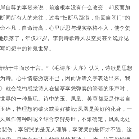
岸自尊的李贺来说，前途根本没有什么改变，却反而加
断同所有人的来往，过着“扫断马蹄痕，衙回自闭门”的
命不凡，自命清高，心里所思与现实格格不入，使李贺
地殒落了，年仅27岁。李贺诗歌诗风以空灵甚至诡异见
写幻想中的神鬼世界。
动于中而形于言。”《毛诗序·大序》认为，诗歌是思想
为诗。心中情感激荡不已，因而诉诸文字表达出来。我
》就会隐约感觉诗人在描摹李凭弹奏的箜篌的乐声时，
世界的一种呈现。诗中的玉、凤凰、芙蓉都应是作者自
玉碎，指理想的破灭或美好被毁;凤凰是美好的化身，一
，凤凰作何种叫呢？结合李贺身世，不难确定，凤凰此处
为悲伤，李贺哭的是无人理解，李贺哭的是怀才不遇。这