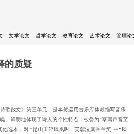
文
文学论文
哲学论文
教育论文
艺术论文
管理论
释的质疑
诗歌散文》第三单元，是李贺运用古乐府体裁描写音乐
魄，鲜明地体现了诗人的个性特点，被誉为“摹写声音至
他选本，对 “昆山玉碎凤凰叫，芙蓉泣露香兰笑”中“凤