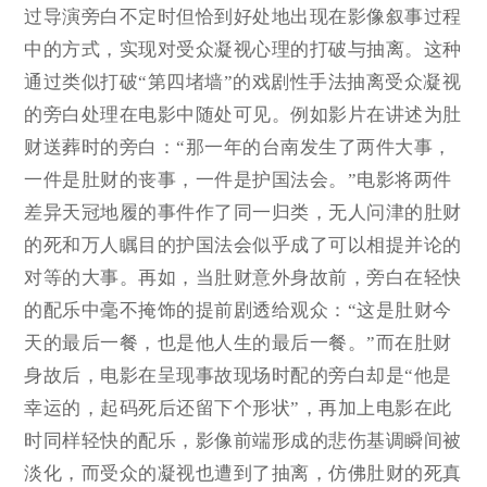
过导演旁白不定时但恰到好处地出现在影像叙事过程
中的方式，实现对受众凝视心理的打破与抽离。这种
通过类似打破“第四堵墙”的戏剧性手法抽离受众凝视
的旁白处理在电影中随处可见。例如影片在讲述为肚
财送葬时的旁白：“那一年的台南发生了两件大事，
一件是肚财的丧事，一件是护国法会。”电影将两件
差异天冠地履的事件作了同一归类，无人问津的肚财
的死和万人瞩目的护国法会似乎成了可以相提并论的
对等的大事。再如，当肚财意外身故前，旁白在轻快
的配乐中毫不掩饰的提前剧透给观众：“这是肚财今
天的最后一餐，也是他人生的最后一餐。”而在肚财
身故后，电影在呈现事故现场时配的旁白却是“他是
幸运的，起码死后还留下个形状”，再加上电影在此
时同样轻快的配乐，影像前端形成的悲伤基调瞬间被
淡化，而受众的凝视也遭到了抽离，仿佛肚财的死真