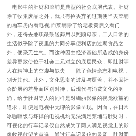
电影中的肚财和菜埔是典型的社会底层代表。肚财
除了收集废品之外，就只有捡丢弃的过期便当去菜埔
的厢车房内看电视;而菜埔除了给老板黄启文看门
外，还得去兼职敲鼓送葬用以照顾母亲，二人日常的
生活似乎除了夜里的共同分享便利店的过期食品之
外，便毫无生气。而这种因由经济基础所造成的身份
差异更致使位于社会二元对立的底层民众，即肚财等
人在精神上的空虚与缺失——除了色情杂志和电视，
别无其他。此外，文化思潮的波及与覆盖，并不因社
会阶层的差异而区别对待，后现代与消费文化的汹
涌，给予肚财等人的同样是对绚丽影像的视觉欲望的
追求，即便是电视中无聊的影像呈现。因而，在日常
冰咖喱饭与坏掉的电视机均无法满足菜埔与肚财时，
可视化的行车记录仪自然成为了两人满足视觉上的影
像收视欲望的首选。通过行车记录仪的录音，肚财同