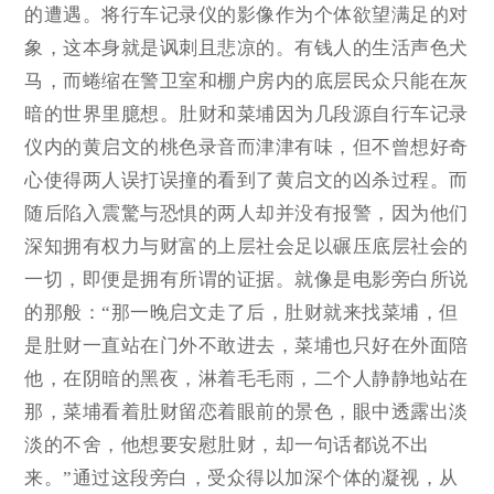
的遭遇。将行车记录仪的影像作为个体欲望满足的对
象，这本身就是讽刺且悲凉的。有钱人的生活声色犬
马，而蜷缩在警卫室和棚户房内的底层民众只能在灰
暗的世界里臆想。肚财和菜埔因为几段源自行车记录
仪内的黄启文的桃色录音而津津有味，但不曾想好奇
心使得两人误打误撞的看到了黄启文的凶杀过程。而
随后陷入震驚与恐惧的两人却并没有报警，因为他们
深知拥有权力与财富的上层社会足以碾压底层社会的
一切，即便是拥有所谓的证据。就像是电影旁白所说
的那般：“那一晚启文走了后，肚财就来找菜埔，但
是肚财一直站在门外不敢进去，菜埔也只好在外面陪
他，在阴暗的黑夜，淋着毛毛雨，二个人静静地站在
那，菜埔看着肚财留恋着眼前的景色，眼中透露出淡
淡的不舍，他想要安慰肚财，却一句话都说不出
来。”通过这段旁白，受众得以加深个体的凝视，从