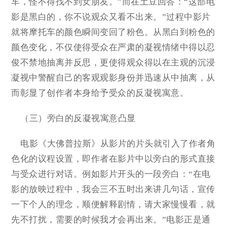
车，怪不得找不到女朋友。”而在土豆回答：“这部电
影是黑白的，你不说观众又看不出来。”过程中影片
就将摩托车的颜色瞬间变回了粉色。从黑白到粉色的
颜色变化，不仅使得受众在严肃的凝视情绪中得以忍
俊不禁地抽离并反思，更使得观众得以在主观的沉浸
凝视中警醒自己的客观观影身份并迅速从中抽离，从
而彰显了创作者本身给予受众的反凝视寓意。
（三）旁白的反凝视寓意凸显
电影《大佛普拉斯》从影片的片头就引入了作者角
色化的议程设置，即作者在影片中以旁白的形式直接
与受众进行对话。例如影片开头的一段旁白：“在电
影的放映过程中，我会三不五时出来讲几句话，宣传
一下个人的理念，顺便解释剧情，请大家慢慢看，就
先不打扰，需要的时候我才会再出来。”电影正是通