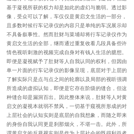
基于凝视所获的权力却是如此的虚幻与脆弱。透过影
像，受众可以了解，车仅仅是黄启文生活的一部分，
且多数时候行车记录仪的内容只是单纯的车况展示却
不具备叙事性。然而肚财与菜埔却将行车记录仪作为
黄启文生活的全部，继而通过重复收看几段具备些许
情色视听刺激的视频完成自身对有钱人生活的臆想。
即便是凝视赋予了肚财等人自我认同的权利，但因由
单一片面的行车记录仪的影像呈现，底层对于上层的
了解实际只是点与点之间的轮廓以及局部的视听强调
所造成的虚拟认知，即便是它存在阶级的缝合，但这
种缝合却是漏洞百出。因此整体来说，肚财等人对黄
启文的凝视本就弱不禁风，一切基于窥视所形成的对
上层社会的认知实则是底层的自我想象，而随之即来
的身份自我认同更是刹那烟火，不堪一击。此外，所
谓黄启文的反凝视实则是作为上层社会的既得利益者