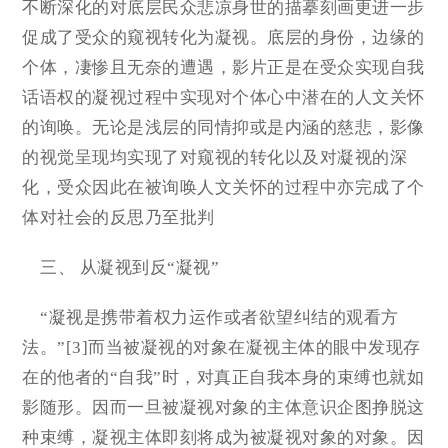
不断深化的对底层民众悲凉身世的描摹刻画更进一步
促成了受众的窥视转化为凝视。底层的身份，边缘的
个体，凄惨且无奈的遭遇，影片正是在受众实现自我
话语权的凝视过程中实现对个体心中潜在的人文关怀
的询唤。无论是浅层的同情抑或是内涵的慈悲，影像
的视觉呈现均实现了对窥视的转化以及对凝视的深
化，受众因此在被询唤人文关怀的过程中亦完成了个
体对社会的反思乃至批判
三、 从凝视到反“凝视”
“凝视是携带着权力运作或者欲望纠结的观看方
法。”[3]而当被凝视的对象在凝视主体的眼中发现存
在的他者的“自我”时，对真正自我本身的束缚也就如
影随形。因而一旦被凝视对象的主体意识企图挣脱这
种束缚，凝视主体即刻将成为被凝视对象的对象。因