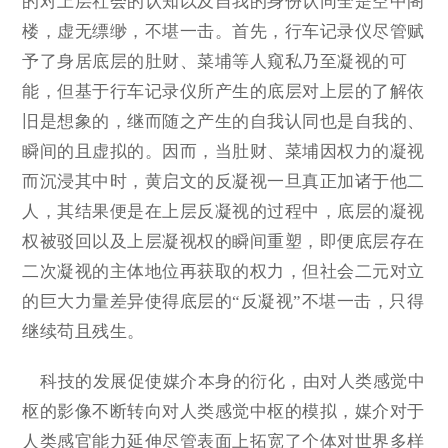
的对上层社会的认知以及自我的身份认同全是空中阁
楼，虚无缥缈，不堪一击。首先，行车记录仪尽管赋
予了身居底层的肚财、菜埔等人窥私乃至凝视的可
能，但基于行车记录仪所产生的底层对上层的了解依
旧是想象的，继而随之产生的自我认同也是自我的、
瞬间的且虚拟的。因而，当肚财、菜埔因权力的凝视
而沉浸其中时，黄启文的反凝视一旦真正加诸于他二
人，其结果便是在上层反凝视的过程中，底层的凝视
权被驳回以及上层凝视权的瞬间重塑，即便底层存在
二次凝视的主体地位再获取的权力，但社会二元对立
的巨大力量差异使得底层的“反凝视”不堪一击，只得
继续苟且残生。
科技的发展促使媒介本身的衍化，由对人类感觉中
枢的影像不断转向对人类感觉中枢的模拟，媒介对于
人类感官能力延伸尽管表面上拓宽了个体对世界多样