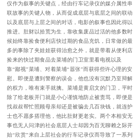
仪作为叙事的关键点，经由行车记录仪的媒介属性串
联故事的关键人物，从而促成底层与底层之间的联动
以及底层与上层之间的对话，电影的叙事也因此得以
推进。肚财以拾荒为生，靠收集废品过活的他多数时
候始终靠捡食便利店快过期的食品充饥，日常做的最
多的事除了夹娃娃获得治愈之外，就是带着从便利店
捡来的快过期食品去菜埔的门卫室里看电视以及
靠“鄙视”菜埔、对着菜埔“嚣张”而获得些许心理的安
慰。即便是遭到警察的误会，他也没有沉默乃至辩解
的权力，唯有束手就擒。菜埔是黄启文的门卫，平时
除了给老板开门就是小心谨慎地防止被责骂，即便是
找叔叔帮忙照顾母亲却还是被骗去几百块钱，就连护
士也不愿多搭理他，他比肚财更老实。两个本相安无
事也无人问津的社会底层人士却因为百无聊赖之际开
始“欣赏”来自上层社会的行车记录仪而导致了一系列