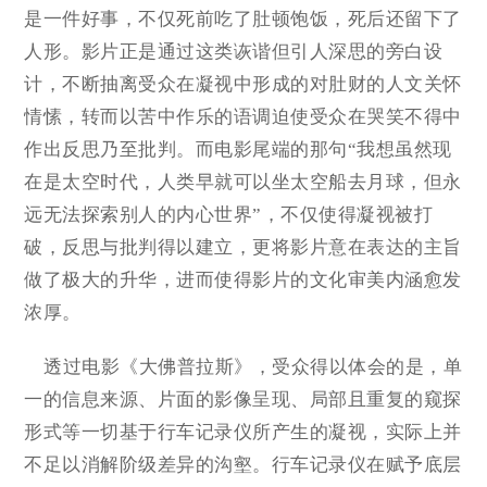
是一件好事，不仅死前吃了肚顿饱饭，死后还留下了
人形。影片正是通过这类诙谐但引人深思的旁白设
计，不断抽离受众在凝视中形成的对肚财的人文关怀
情愫，转而以苦中作乐的语调迫使受众在哭笑不得中
作出反思乃至批判。而电影尾端的那句“我想虽然现
在是太空时代，人类早就可以坐太空船去月球，但永
远无法探索别人的内心世界”，不仅使得凝视被打
破，反思与批判得以建立，更将影片意在表达的主旨
做了极大的升华，进而使得影片的文化审美内涵愈发
浓厚。
透过电影《大佛普拉斯》，受众得以体会的是，单
一的信息来源、片面的影像呈现、局部且重复的窥探
形式等一切基于行车记录仪所产生的凝视，实际上并
不足以消解阶级差异的沟壑。行车记录仪在赋予底层