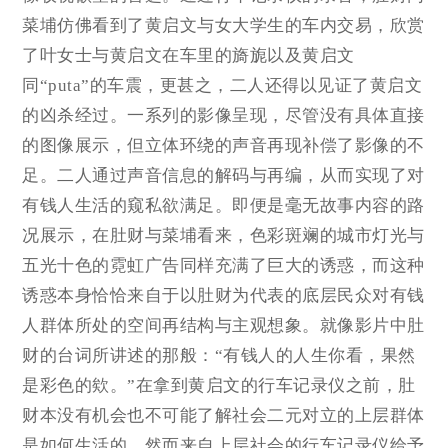
菜埔仿佛看到了黄启文与女大学生的车内交易，欣赏
了叶女士与黄启文在车里的旖旎以及黄启文
同“puta”的车震，更甚之，二人还得以见证了黄启文
的凶杀经过。一系列的影像呈现，尽管没有具体直接
的图像展示，但立体环绕的声音再现补偿了影像的不
足。二人通过声音信息的解码与再编，从而实现了对
有钱人生活的窥私欲满足。即便是毫无故事内容的路
况展示，在肚财与菜埔看来，色彩斑斓的城市灯光与
五光十色的霓虹广告同样充满了巨大的诱惑，而这种
诱惑本身恰恰来自于以肚财为代表的底层民众对有钱
人群体所处的空间再结构与主观想象。就像影片中肚
财的台词所讲述的那般：“有钱人的人生你看，果然
是彩色的欸。”在拿到黄启文的行车记录仪之前，肚
财本没有机会也不可能了解社会二元对立的上层群体
是如何生活的，然而来自上层社会的行车记录仪给予