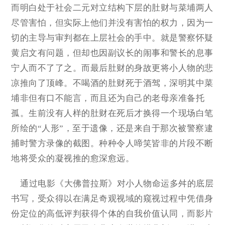
而明白处于社会二元对立结构下层的肚财与菜埔两人
尽管害怕，但实际上他们并没有害怕的权力，因为一
切的主导与审判都在上层社会的手中。就是警察怀疑
黄启文有问题，但却也因副议长的闹事和警长的息事
宁人而不了了之。而最后肚财的身故更将小人物的悲
凉推向了顶峰。不喝酒的肚财死于酒驾，深明其中菜
埔非但有口不能言，而且还为自己的老母亲准备托
孤。生前没有人样的肚财在死后才换得一个现场白笔
所绘的“人形”，至于遗像，还是来自于那次被警察逮
捕时警方录像的截图。种种令人啼笑皆非的片段不断
地将受众的凝视推的愈深愈远。
通过电影《大佛普拉斯》对小人物命运多舛的底层
书写，受众得以在满足奇观视域的窥视过程中凭借身
份定位的高低评判获得个体的自我价值认同，而影片