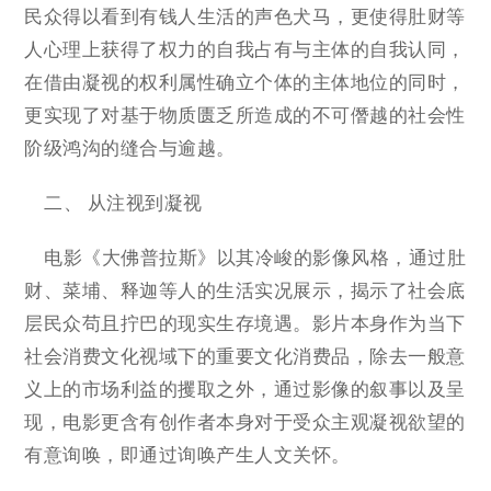
民众得以看到有钱人生活的声色犬马，更使得肚财等
人心理上获得了权力的自我占有与主体的自我认同，
在借由凝视的权利属性确立个体的主体地位的同时，
更实现了对基于物质匮乏所造成的不可僭越的社会性
阶级鸿沟的缝合与逾越。
二、 从注视到凝视
电影《大佛普拉斯》以其冷峻的影像风格，通过肚
财、菜埔、释迦等人的生活实况展示，揭示了社会底
层民众苟且拧巴的现实生存境遇。影片本身作为当下
社会消费文化视域下的重要文化消费品，除去一般意
义上的市场利益的攫取之外，通过影像的叙事以及呈
现，电影更含有创作者本身对于受众主观凝视欲望的
有意询唤，即通过询唤产生人文关怀。