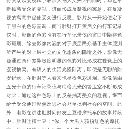
待受众以凝视赋予底层人物人文关怀的同时，却也不
断抽离受众的凝视，进而形成反凝视的寓意，在反凝
视的寓意中促使受众进行反思。影片从一开始便定下
了黑白的色彩基调，而当肚财打开黄启文的行车记录
仪时，影像的色彩唯有在行车记录仪的窗口中顯得色
彩斑斓。除去影像内涵的对于底层民众基于主体臆测
所产生的对上层社会的文化想象的隐喻之外，影像无
疑通过两种差异极度明显的色彩对比形成在视觉上的
凝视抽离。有钱人的生活光怪陆离，即便是无聊的路
况记录，在肚财等人看来也显得色彩斑斓。影像借由
五光十色的行车记录仪与晦暗无光的警卫室不断形成
对比，通过这种色彩上的反差抽离受众的凝视，继而
给予受众通过影像反思社会乃至批判社会的空间。此
外，电影在讲述肚财问好友土豆借摩托车的故事片段
中，肚财吐槽土豆：“你一个大男人骑粉红色的摩托