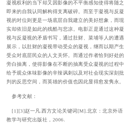
凝视权利的当下却又因影像的不平衡感知使得将随之
即来的自我认同解构得支离破碎。而至于凝视与反凝
视的对位则更是一场底层自我建立的美好想象，而现
实却依旧是如此的残酷与悲凉。电影正是通过这种凝
视与反凝视的矛盾书写，通过肚财、菜埔等人的遭遇
展示，以肚财的凝视带动受众的凝视，继而以期产生
受众对底层民众的人文关怀。而通过作者恰到好处的
旁白抽离，使得影像在不断的抽离受众凝视的过程中
给予观众体味影像的辛辣讽刺以及对社会现实深刻批
判的反思空间，而英雄的价值也因此显得愈发隽永。
参考文献：
[1][3]赵一凡.西方文论关键词[M].北京：北京外语
教学与研究出版社，2006.