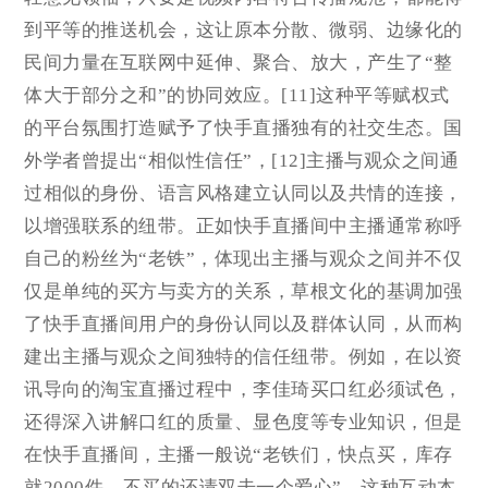
到平等的推送机会，这让原本分散、微弱、边缘化的
民间力量在互联网中延伸、聚合、放大，产生了“整
体大于部分之和”的协同效应。[11]这种平等赋权式
的平台氛围打造赋予了快手直播独有的社交生态。国
外学者曾提出“相似性信任”，[12]主播与观众之间通
过相似的身份、语言风格建立认同以及共情的连接，
以增强联系的纽带。正如快手直播间中主播通常称呼
自己的粉丝为“老铁”，体现出主播与观众之间并不仅
仅是单纯的买方与卖方的关系，草根文化的基调加强
了快手直播间用户的身份认同以及群体认同，从而构
建出主播与观众之间独特的信任纽带。例如，在以资
讯导向的淘宝直播过程中，李佳琦买口红必须试色，
还得深入讲解口红的质量、显色度等专业知识，但是
在快手直播间，主播一般说“老铁们，快点买，库存
就2000件，不买的还请双击一个爱心”。这种互动本